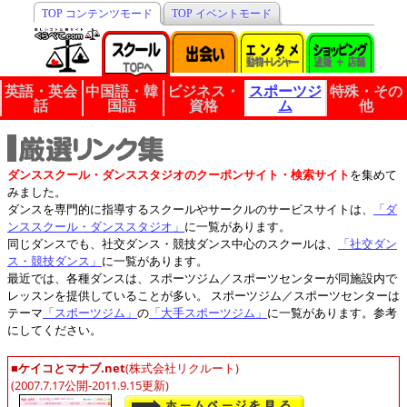
TOP コンテンツモード
TOP イベントモード
英語・英会
中国語・韓
ビジネス・
スポーツジ
特殊・その
話
国語
資格
ム
他
ダンススクール・ダンススタジオのクーポンサイト・検索サイト
を集めて
みました。
ダンスを専門的に指導するスクールやサークルのサービスサイトは、
「ダ
ンススクール・ダンススタジオ」
に一覧があります。
同じダンスでも、社交ダンス・競技ダンス中心のスクールは、
「社交ダン
ス・競技ダンス」
に一覧があります。
最近では、各種ダンスは、スポーツジム／スポーツセンターが同施設内で
レッスンを提供していることが多い。 スポーツジム／スポーツセンターは
テーマ
「スポーツジム」
の
「大手スポーツジム」
に一覧があります。参考
にしてください。
■ケイコとマナブ.net
(株式会社リクルート)
(2007.7.17公開-2011.9.15更新)