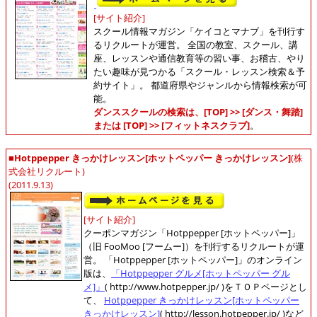
[サイト紹介]
スクール情報マガジン「ケイコとマナブ」を刊行す
るリクルートが運営。 全国の教室、スクール、講
座、レッスンや通信教育等の習い事、お稽古、やり
たい趣味が見つかる「スクール・レッスン検索＆予
約サイト」。 都道府県やジャンルから情報検索が可
能。
ダンススクールの検索は、[TOP] >> [ダンス・舞踏]
または [TOP] >> [フィットネスクラブ]
。
■Hotppepper きっかけレッスン[ホットペッパー きっかけレッスン]
(株
式会社リクルート)
(2011.9.13)
[サイト紹介]
クーポンマガジン「Hotppepper [ホットペッパー]」
（旧 FooMoo [フームー]）を刊行するリクルートが運
営。 「Hotppepper [ホットペッパー]」のオンライン
版は、
「Hotppepper グルメ[ホットペッパー グル
メ]」
( http://www.hotpepper.jp/ )をＴＯＰページとし
て、
Hotppepper きっかけレッスン[ホットペッパー
きっかけレッスン]
( http://lesson.hotpepper.jp/ )など