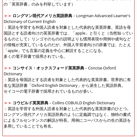
の「英英辞書」のみを列挙しています）
＞＞
ロングマン現代アメリカ英語辞典
－Longman Advanced Learner's
Dictionary of Current English
：英語を学習する外国人読者を対象とした代表的な英英辞書。英語を母
国語とする読者向けの英英辞書では、「apple」と引くと（当然知ってい
るものとして）リンゴそのものの説明よりも慣用表現や用例や成句など
の情報が充実しているものだが、外国人学習者向けの辞書では、たとえ
「apple」でも言葉の定義を中心に解説することになる。
多くの電子辞書で採用されている。
＞＞
コンサイス・オックスフォード英英辞典
－Concise Oxford
Dictionary
：英語を母国語とする読者を対象とした代表的な英英辞書。世界的に有
名な英語辞書「Oxford English Dictionary」から派生した英語辞典。
セイコーの電子辞書で採用されているものが多い。
＞＞
コウビルド英英辞典
－Collins COBUILD English Dictionary
：英語を学習する外国人読者を対象とした代表的な英英辞書のひとつ。
ロングマン現代アメリカ英語辞典のように定義調ではなく、独特の書式
によるフルセンテンスの解説が特長。用例にコーパスからの生の英語を
多用していることでも有名。