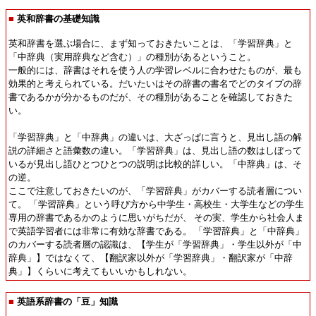
■
英和辞書の基礎知識
英和辞書を選ぶ場合に、まず知っておきたいことは、「学習辞典」と
「中辞典（実用辞典など含む）」の種別があるということ。
一般的には、辞書はそれを使う人の学習レベルに合わせたものが、最も
効果的と考えられている。だいたいはその辞書の書名でどのタイプの辞
書であるかが分かるものだが、その種別があることを確認しておきた
い。
「学習辞典」と「中辞典」の違いは、大ざっぱに言うと、見出し語の解
説の詳細さと語彙数の違い。「学習辞典」は、見出し語の数はしぼって
いるが見出し語ひとつひとつの説明は比較的詳しい。「中辞典」は、そ
の逆。
ここで注意しておきたいのが、「学習辞典」がカバーする読者層につい
て。 「学習辞典」という呼び方から中学生・高校生・大学生などの学生
専用の辞書であるかのように思いがちだが、 その実、学生から社会人ま
で英語学習者には非常に有効な辞書である。 「学習辞典」と「中辞典」
のカバーする読者層の認識は、【学生が「学習辞典」・学生以外が「中
辞典」】ではなくて、【翻訳家以外が「学習辞典」・翻訳家が「中辞
典」】くらいに考えてもいいかもしれない。
■
英語系辞書の「豆」知識