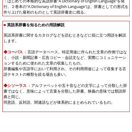
：はじめての本格的な英語辞書"A Dictionary of English Language"を発
行。２巻本の"A Dictionary of English Language"は、辞書としての形式を
作り上げた最初のものとして英語辞書史に残る。
■
英語系辞書を知るための用語解説
英語系辞書に関するカタログなどを読むときなどに役に立つ用語を解説
します。
◆コーパス
：言語データベース。特定用途に作られた文章の作例ではな
く、小説・新聞記事・広告コピー・会話文など、実際にコミュニケーシ
ョンするために使われた文章の収集したもの。
辞書編集や言語学において利用され、その利用用途によって収集する言
語テキストの種類を絞る場合も多い。
◆シソーラス
：アルファベットや五十音などの文字によって分類した辞
書ではなく、意味によって言葉を分類した辞書。狭義の意味では類語辞
典と同じ。
同意語、反対語、関連語などが体系的にまとめられているもの。