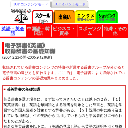
TOP コンテンツモード
TOP イベントモード
英語・英会
中国語・韓
ビジネス・
スポーツジ
特殊・その
話
国語
資格
ム
他
(2004.2.23公開-2006.9.12更新)
収録されている辞書コンテンツの特徴や所属する辞書グループが分かると
電子辞書の選び方も変わります。ここでは、電子辞書によく収録されてい
る辞書コンテンツの基礎知識をまとめました。
■
英英辞書の基礎知識
英英辞書を選ぶ場合に、まず知っておきたいことは以下の２点。【１】
英英辞書には、英語を母国語とする読者を対象とした辞書と、英語を学
習する外国人読者を対象とする辞書がある。【２】説明の中に織り込ま
れている用例は、生の英語から引用しているものと学習者向けに作られ
たものとがある。
有名な英英辞書を以下に。（英語の見出し語から英語の説明を引く狭義