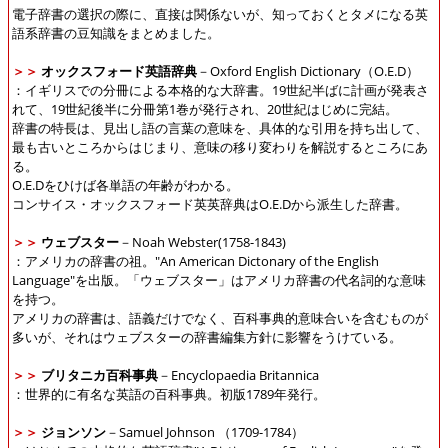
電子辞書の選択の際に、直接は関係ないが、知っておくとタメになる英
語系辞書の豆知識をまとめました。
＞＞
オックスフォード英語辞典
－Oxford English Dictionary（O.E.D）
：イギリスでの分冊による本格的な大辞書。19世紀半ばに計画が発表さ
れて、19世紀後半に分冊第1巻が発行され、20世紀はじめに完結。
辞書の特長は、見出し語の言葉の意味を、具体的な引用を持ち出して、
最も古いところからはじまり、意味の移り変わりを解説するところにあ
る。
O.E.Dをひけば各単語の年齢がわかる。
コンサイス・オックスフォード英英辞典はO.E.Dから派生した辞書。
＞＞
ウェブスター
－Noah Webster(1758-1843)
：アメリカの辞書の祖。"An American Dictonary of the English
Language"を出版。「ウェブスター」はアメリカ辞書の代名詞的な意味
を持つ。
アメリカの辞書は、語義だけでなく、百科事典的意味合いを含むものが
多いが、それはウェブスターの辞書編集方針に影響をうけている。
＞＞
ブリタニカ百科事典
－Encyclopaedia Britannica
：世界的に有名な英語の百科事典。初版1789年発行。
＞＞
ジョンソン
－Samuel Johnson （1709-1784）