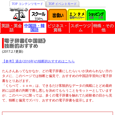
TOP コンテンツモード
TOP イベントモード
英語・英会
中国語・韓
ビジネス・
スポーツジ
特殊・その
話
国語
資格
ム
他
(2017.2.1更新)
【参考】過去(2016年)の独断的おすすめはこちら
たんさんあってなかなか、どの電子辞書にしたらいいか決められない方の
タメに、このページでは独断と偏見で、おすすめの中国語学習向け電子辞
書をとりあげます。
「くらべて．ｃｏｍ」は、できるだけ客観的なデータの掲載にとどめ最終
的には読者の判断で善し悪しを決めてもらうことをモットーとしています
が、このページに限っては、多くの電子辞書を触れてた経験者の目から見
て、独断と偏見でズバリ、おすすめの電子辞書を提示します。