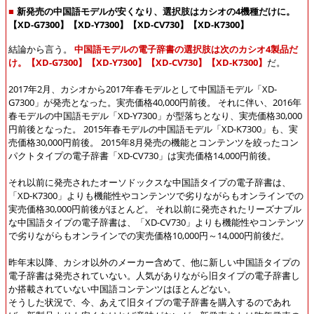
■
新発売の中国語モデルが安くなり、選択肢はカシオの4機種だけに。
【XD-G7300】【XD-Y7300】【XD-CV730】【XD-K7300】
結論から言う。
中国語モデルの電子辞書の選択肢は次のカシオ4製品だ
け。【XD-G7300】【XD-Y7300】【XD-CV730】【XD-K7300】
だ。
2017年2月、カシオから2017年春モデルとして中国語モデル「XD-
G7300」が発売となった。実売価格40,000円前後。 それに伴い、2016年
春モデルの中国語モデル「XD-Y7300」が型落ちとなり、実売価格30,000
円前後となった。 2015年春モデルの中国語モデル「XD-K7300」も、実
売価格30,000円前後。 2015年8月発売の機能とコンテンツを絞ったコン
パクトタイプの電子辞書「XD-CV730」は実売価格14,000円前後。
それ以前に発売されたオーソドックスな中国語タイプの電子辞書は、
「XD-K7300」よりも機能性やコンテンツで劣りながらもオンラインでの
実売価格30,000円前後がほとんど。 それ以前に発売されたリーズナブル
な中国語タイプの電子辞書は、「XD-CV730」よりも機能性やコンテンツ
で劣りながらもオンラインでの実売価格10,000円～14,000円前後だ。
昨年末以降、カシオ以外のメーカー含めて、他に新しい中国語タイプの
電子辞書は発売されていない。人気がありながら旧タイプの電子辞書し
か搭載されていない中国語コンテンツはほとんどない。
そうした状況で、今、あえて旧タイプの電子辞書を購入するのであれ