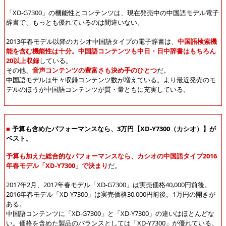
「XD-G7300」の機能性とコンテンツは、現在発売中の中国語モデル電子
辞書で、もっとも優れているのは間違いない。
2013年春モデル以降のカシオ中国語タイプの電子辞書は、
中国語検索機
能を含む機能性は十分。中国語コンテンツも中日・日中辞書はもちろん
20以上収録
している。
その他、
音声コンテンツの豊富さも決め手のひとつ
だ。
中国語モデルは年々収録コンテンツ数が増えている。より最近発売のモ
デルのほうが中国語コンテンツが質・量ともに充実している。
■
予算も含めたパフォーマンスなら、3万円【XD-Y7300（カシオ）】が
ベスト。
予算も加えた総合的なパフォーマンスなら、カシオの中国語タイプ2016
年春モデル「XD-Y7300」で決まり
だ。
2017年2月、2017年春モデル「XD-G7300」は実売価格40,000円前後。
2016年春モデル「XD-Y7300」は実売価格30,000円前後。1万円の開きが
ある。
中国語コンテンツに「XD-G7300」と「XD-Y7300」の違いはほとんどな
い。価格を含めた製品のバランスとしては「XD-Y7300」が優れている。