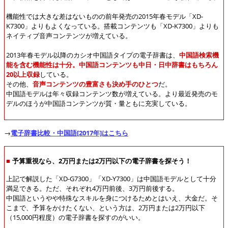
機能性では大きな差はないものの前年発売の2015年春モデル「XD-
K7300」よりもよくなっている。搭載コンテンツも「XD-K7300」よりも
ネイティブ音声コンテンツが増えている。
2013年春モデル以降のカシオ中国語タイプの電子辞書は、
中国語検索機
能を含む機能性は十分。中国語コンテンツも中日・日中辞書はもちろん
20以上収録
している。
その他、
音声コンテンツの豊富さも決め手のひとつ
だ。
中国語モデルは年々収録コンテンツ数が増えている。より最近発売のモ
デルのほうが中国語コンテンツが質・量ともに充実している。
→
電子辞書比較・中国語[2017年]はこちら
■
予算重視なら、2万円または2万円以下の電子辞書を探そう！
上記で解説した「XD-G7300」「XD-Y7300」は中国語モデルとして十分
満足できる。ただ、それぞれ4万円前後、3万円前後する。
中国語というやや特殊なスキルを身につけるためとはいえ、大金だ。そ
こまで、予算をかけたくない、という方は、2万円または2万円以下
（15,000円程度）の電子辞書を探すのがいい。